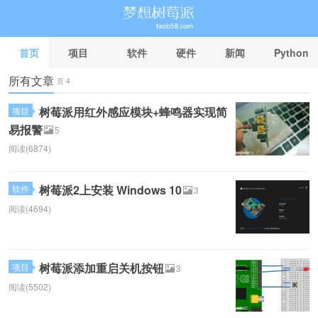
首页
项目
软件
硬件
新闻
Python
所有文章
页 4
网购经验网
树莓派用红外感应模块+蜂鸣器实现简
项目
易报警
5
阅读(6874)
树莓派2上安装 Windows 10
软件
3
阅读(4694)
树莓派添加重启关机按钮
项目
3
阅读(5502)