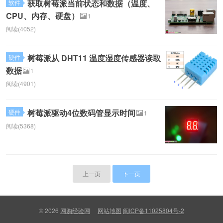
获取树莓派当前状态和数据（温度、
软件
CPU、内存、硬盘）
1
阅读(4052)
树莓派从 DHT11 温度湿度传感器读取
硬件
数据
1
阅读(4901)
树莓派驱动4位数码管显示时间
硬件
1
阅读(5368)
上一页
下一页
© 2026
网购经验网
网站地图
闽ICP备11025804号-2