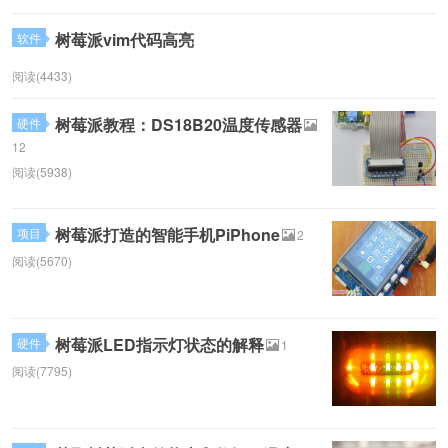
树莓派vim代码高亮
软件
阅读(4433)
树莓派教程：DS18B20温度传感器
硬件
12
阅读(5938)
树莓派打造的智能手机PiPhone
项目
2
阅读(5670)
树莓派LED指示灯状态的解释
硬件
1
阅读(7795)