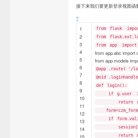
接下来我们要更新登录视图函数（fil
?
1
from
flask
impo
2
from
flask.ext.
3
from
app
import
4
from app.abc import
5
from app.models i
6
@app
.route(
'/lo
7
@oid
.loginhandle
8
def
login():
9
if
g.user
10
return
11
form=czm_form
12
if
form.val
13
session[
14
return
15