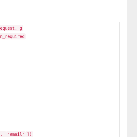
equest, g
n_required
,
'email'
])