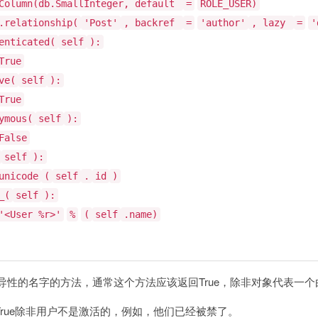
Column(db.SmallInteger, default
=
ROLE_USER)
.relationship(
'Post'
, backref
=
'author'
, lazy
=
'
enticated(
self
):
True
ve(
self
):
True
ymous(
self
):
False
self
):
unicode
(
self
.
id
)
_(
self
):
'<User %r>'
%
(
self
.name)
d方法是一个误导性的名字的方法，通常这个方法应该返回True，除非对象代
返回True除非用户不是激活的，例如，他们已经被禁了。