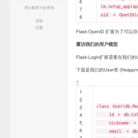
6
lm.setup_app(ap
周公解梦大全查询
7
oid
=
OpenID(
8
登陆
注册
Flask-OpenID 扩展
重访我们的用户模型
Flask-Login扩展需要
下面是我们的User类 (fileapp/mo
?
1
2
3
class
User(db.Mo
4
id
=
db.Co
5
nickname
=
6
email
=
db
7