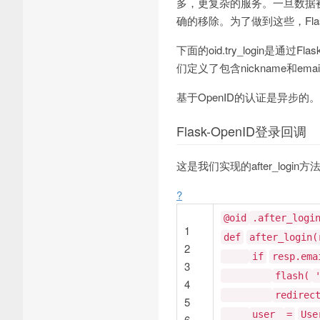
多，更复杂的服务。一旦数据被
确的移除。为了做到这些，Flas
下面的oid.try_login是通
们定义了包含nickname和ema
基于OpenID的认证是异步的。如
Flask-OpenID登录回调
这是我们实现的after_login方法(a
?
@oid
.after_logi
1
def
after_login(
2
if
resp.em
3
flash(
4
redirec
5
user
=
Use
6