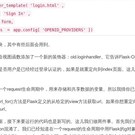
er_template(
'login.html'
,
'Sign In'
,
form,
rs
=
app.config[
'OPENID_PROVIDERS'
])
块，其中有些后面会用到。
函数添加了一个新的装饰器：oid.loginhandler。它告诉Flask
是否用户是已经经过登录认证的，如果是就重定向到index页面。
，在一个request生命周期中，用来存储和共享数据的变量。所以我猜
url_for()方法是Flask定义的从给定的view方法获取url。如果你想重定向到
url。
接下来要运行的代码也是新写的。这儿我们做两件事。首先我们保存remem
b.session混淆了。我们已经知道在一个request的生命周期中用Flask