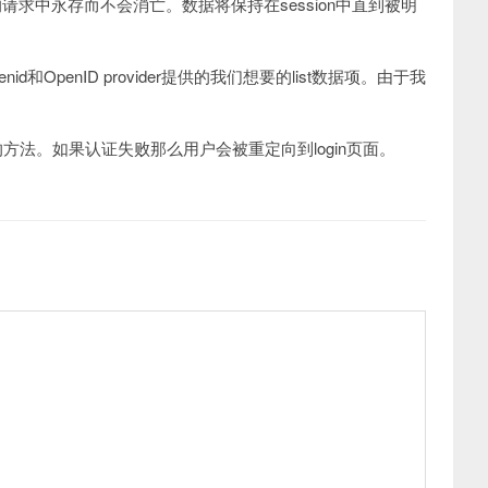
请求中永存而不会消亡。数据将保持在session中直到被明
id和OpenID provider提供的我们想要的list数据项。由于我
饰器注册的方法。如果认证失败那么用户会被重定向到login页面。