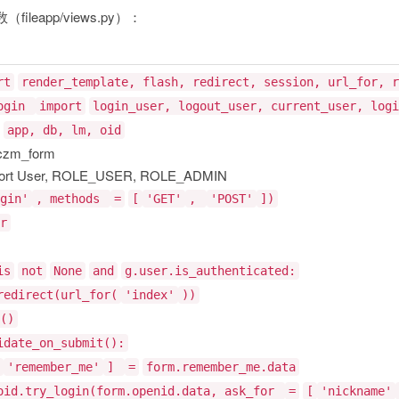
eapp/views.py）：
rt
render_template, flash, redirect, session, url_for, r
login
import
login_user, logout_user, current_user, logi
app, db, lm, oid
 czm_form
mport User, ROLE_USER, ROLE_ADMIN
gin'
, methods
=
[
'GET'
,
'POST'
])
r
is
not
None
and
g.user.is_authenticated:
redirect(url_for(
'index'
))
()
idate_on_submit():
'remember_me'
]
=
form.remember_me.data
oid.try_login(form.openid.data, ask_for
=
[
'nickname'