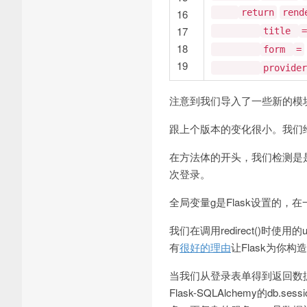
16
return
rend
17
title
=
18
form
=
19
provide
注意到我们导入了一些新的模
跟上个版本的变化很小。我们给视图
在方法体的开头，我们检测是
次登录。
全局变量g是Flask设置的
我们在调用redirect()时使用的
有
很好的理由
让Flask为你构造
当我们从登录表单得到返回数据，
Flask-SQLAlchemy的d