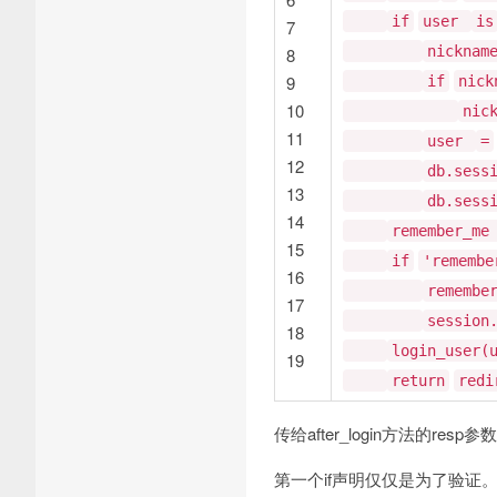
if
user
is
7
nicknam
8
9
if
nic
10
nic
11
user
=
12
db.sess
13
db.sess
14
remember_m
15
if
'remembe
16
remembe
17
session
18
login_user(
19
return
redi
传给after_login方法的resp
第一个if声明仅仅是为了验证。