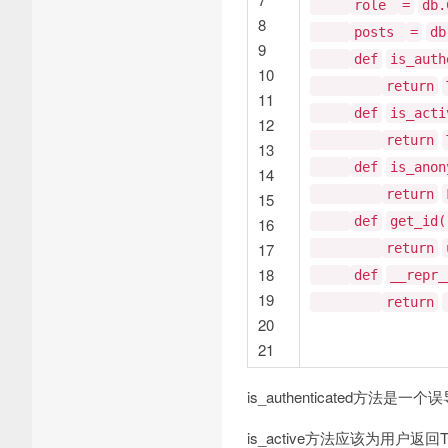
role
=
db.
8
posts
=
db
9
def
is_auth
10
return
11
def
is_acti
12
return
13
def
is_anon
14
return
15
def
get_id(
16
17
return
18
def
__repr_
19
return
20
21
is_authenticate
is_active方法应该为用户