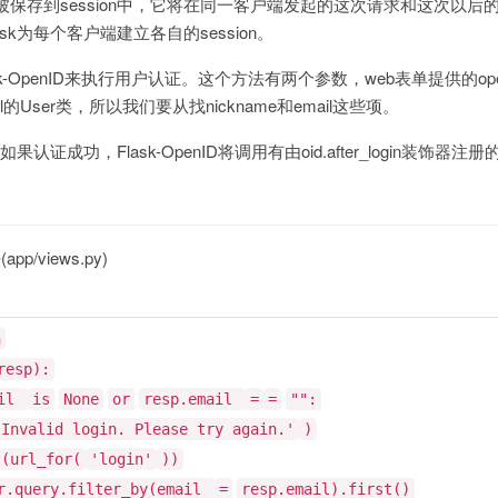
保存到session中，它将在同一客户端发起的这次请求和这次以后的
k为每个客户端建立各自的session。
过Flask-OpenID来执行用户认证。这个方法有两个参数，web表单提供的open
il的User类，所以我们要从找nickname和email这些项。
果认证成功，Flask-OpenID将调用有由oid.after_login装
pp/views.py)
n
resp):
ail
is
None
or
resp.email
=
=
"":
'Invalid login. Please try again.'
)
t(url_for(
'login'
))
r.query.filter_by(email
=
resp.email).first()