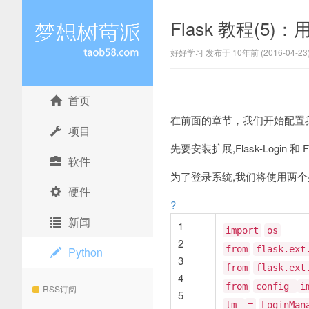
Flask 教程(5)
好好学习 发布于 10年前 (2016-04-23
首页
网购经验网
在前面的章节，我们开始配置我
项目
先要安装扩展,Flask-Login 和 Flask
软件
为了登录系统,我们将使用两个扩展,Flask
硬件
?
新闻
1
import
os
2
from
flask.ext
Python
3
from
flask.ext
4
from
config
i
RSS订阅
5
lm
=
LoginMan