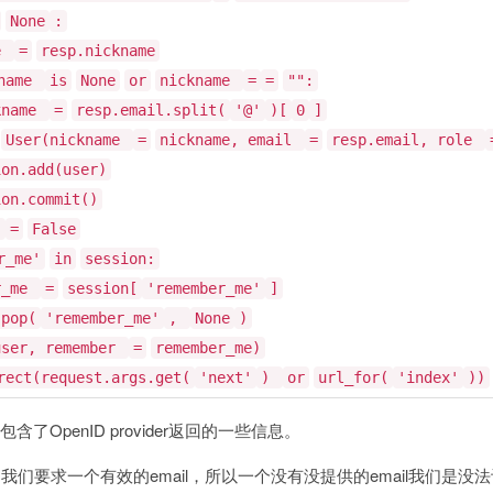
None
:
e
=
resp.nickname
kname
is
None
or
nickname
=
=
"":
kname
=
resp.email.split(
'@'
)[
0
]
User(nickname
=
nickname, email
=
resp.email, role
ion.add(user)
ion.commit()
e
=
False
r_me'
in
session:
r_me
=
session[
'remember_me'
]
.pop(
'remember_me'
,
None
)
user, remember
=
remember_me)
rect(request.args.get(
'next'
)
or
url_for(
'index'
))
参数包含了OpenID provider返回的一些信息。
我们要求一个有效的email，所以一个没有没提供的email我们是没