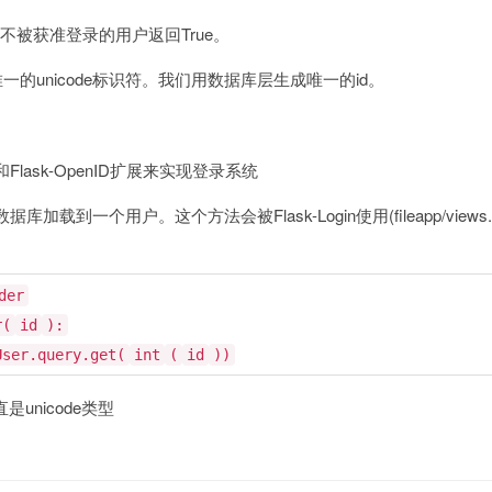
那些不被获准登录的用户返回True。
唯一的unicode标识符。我们用数据库层生成唯一的id。
n和Flask-OpenID扩展来实现登录系统
到一个用户。这个方法会被Flask-Login使用(fileapp/views.
der
r(
id
):
User.query.get(
int
(
id
))
一直是unicode类型