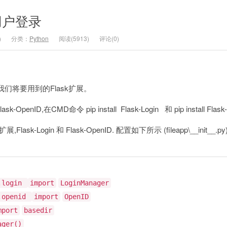
：用户登录
)
分类：
Python
阅读(5913)
评论(0)
们将要用到的Flask扩展。
-OpenID,在CMD命令 pip install Flask-Login 和 pip install Flask
-Login 和 Flask-OpenID. 配置如下所示 (fileapp\__init__.py)
.login
import
LoginManager
.openid
import
OpenID
mport
basedir
ager()