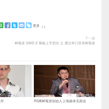
更多
(
)
下一篇
树莓派 SAKS 扩展板上手把玩 之 通过串口登录树莓派
工作
RS携树莓派创始人上海媒体见面会