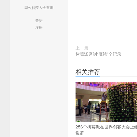
周公解梦大全查询
登陆
注册
上一篇
树莓派磨制“魔镜”全记录
相关推荐
256个树莓派在世界创客大会上
集群