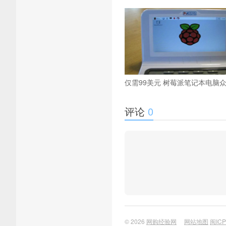
仅需99美元 树莓派笔记本电脑
评论
0
© 2026
网购经验网
网站地图
闽ICP