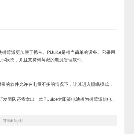
树莓派更加便于携带。PiJuice是相当简单的设备。它采用
D显示状态，并且支持树莓派的电源管理软件。
迹，附带的软件允许在电量不多的情况下，让其进入睡眠模式，
研发团队还将拿出一款PiJuice太阳能电池板为树莓派供电，
案，可续航6小时