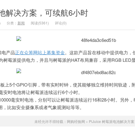
莓派电池解决方案，可续航6小时
)
分类：
新闻
阅读(5361)
评论(0)
供电产品
正在众筹网站上募集资金
。这款产品旨在移动中提供电力，使
池为树莓派提供电力，并且与树莓派的HAT布局兼容，采用RGB LE
树莓派主板上5个GPIO引脚，带有实时时钟，使其能够独立维持时间轨
0毫安时电池将让树莓派连续运行6个小时。
10000毫安时电池，分别可以让树莓派连续运行16和28小时。另外，
用，比如安全摄像系或者气象观测站等等。
未经允许不得转载：
网购经验网
»
PiJuice 树莓派电池解决方