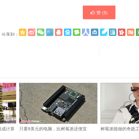
赞 (
5
)
分享到：
组成计算
只要9美元的电脑，比树莓派还便宜
树莓派能做的奇葩