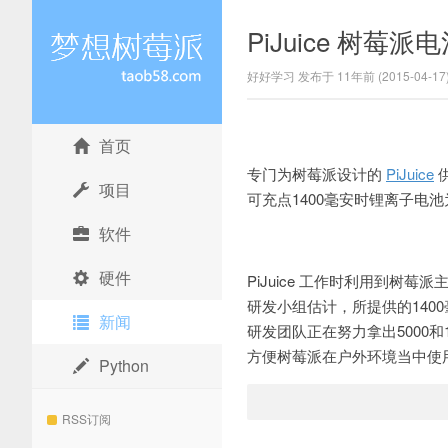
PiJuice 树
好好学习 发布于 11年前 (2015-04-17
首页
网购经验网
专门为树莓派设计的
PiJuice
项目
可充点1400毫安时锂离子电
软件
硬件
PiJuice 工作时利用到
研发小组估计，所提供的140
新闻
研发团队正在努力拿出5000和
方便树莓派在户外环境当中使
Python
RSS订阅