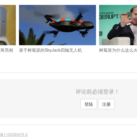
众筹亮相
基于树莓派的SkyJack四轴无人机
树莓派为什么这么
评论前必须登录！
登陆
注册
备11025804号-2